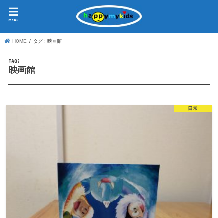
menu
HOME
タグ : 映画館
映画館
日常