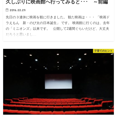
久しぶりに映画館へ行ってみると･･･ ～前編
2016.03.29
先日の３連休に映画を観に行きました。 観た映画は・・・ 「映画ド
ラえもん 新・のび太の日本誕生」 です。 映画館に行くのは、去年
の「ミニオンズ」以来です。 公開して2週間ぐらいだけど、大丈夫
だろうと思いまし…
子育てのヒント